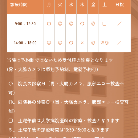
診療時間
月
火
水
木
金
土
日祝
9:00 - 12:30
〇
◎
◎
〇
◎
□
／
14:00 - 18:00
◎
◎
〇
×
◎
※◎
／
当院は予約制ではないため受付順の診察となります
(胃・大腸カメラは原則予約制、電話予約可)
〇
... 院長の診察日（胃・大腸カメラ、腹部エコー検査不
可）
◎
... 副院長の診察日（胃・大腸カメラ、腹部エコー検査可
能）
□
... 土曜午前は大学病院医師の診察・検査となります
※
... 土曜午後の診療時間は13:30-15:00となります