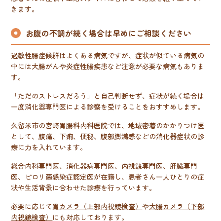
きます。
お腹の不調が続く場合は早めにご相談ください
過敏性腸症候群はよくある病気ですが、症状が似ている病気の
中には大腸がんや炎症性腸疾患など注意が必要な病気もありま
す。
「ただのストレスだろう」と自己判断せず、症状が続く場合は
一度消化器専門医による診察を受けることをおすすめします。
久留米市の宮﨑胃腸科内科医院では、地域密着のかかりつけ医
として、腹痛、下痢、便秘、腹部膨満感などの消化器症状の診
療に力を入れています。
総合内科専門医、消化器病専門医、内視鏡専門医、肝臓専門
医、ピロリ菌感染症認定医が在籍し、患者さん一人ひとりの症
状や生活背景に合わせた診療を行っています。
必要に応じて
胃カメラ（上部内視鏡検査）
や
大腸カメラ（下部
内視鏡検査）
にも対応しております。