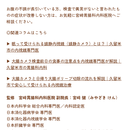
お腹の不調が長引いている方、検査で異常がないと言われたも
のの症状が改善しない方は、お気軽に宮﨑胃腸科内科医院へご
相談ください。
◎関連コラムはこちら
▶
眠って受けられる鎮静内視鏡（鎮静カメラ）とは？｜久留米
市の内視鏡専門医
▶
大腸カメラ検査前日の食事の注意点を内視鏡専門医が解説｜
久留米市の胃腸科内科
▶
大腸カメラと日帰り大腸ポリープ切除の流れを解説｜久留米
市で安心して受けられる内視鏡治療
監修 宮﨑胃腸科内科医院 副院長：宮﨑 健（みやざき けん）
日本内科学会 総合内科専門医／内科認定医
日本消化器病学会 専門医
日本消化器内視鏡学会 専門医
日本肝臓学会 専門医