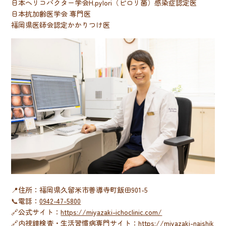
日本
ヘリコバクター学会
H.pylori（ピロリ菌）感染症認定医
日本抗加齢医学会 専門医
福岡県医師会認定かかりつけ医
📍住所：福岡県久留米市善導寺町飯田901-5
📞電話：
0942-47-5800
🔗公式サイト：
https://miyazaki-ichoclinic.com/
🔗内視鏡検査・生活習慣病専門サイト：
https://miyazaki-naishik