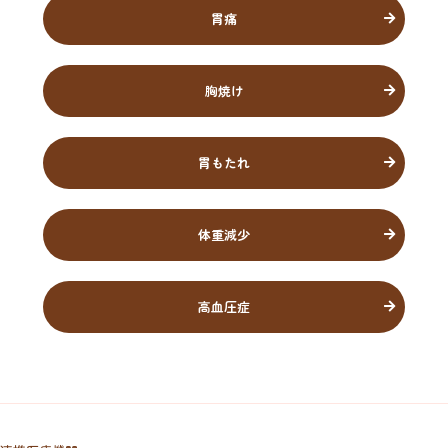
胃痛
胸焼け
胃もたれ
体重減少
高血圧症