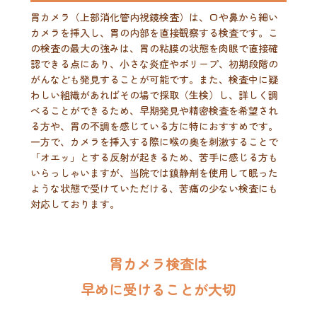
胃カメラ（上部消化管内視鏡検査）は、口や鼻から細い
カメラを挿入し、胃の内部を直接観察する検査です。こ
の検査の最大の強みは、胃の粘膜の状態を肉眼で直接確
認できる点にあり、小さな炎症やポリープ、初期段階の
がんなども発見することが可能です。また、検査中に疑
わしい組織があればその場で採取（生検）し、詳しく調
べることができるため、早期発見や精密検査を希望され
る方や、胃の不調を感じている方に特におすすめです。
一方で、カメラを挿入する際に喉の奥を刺激することで
「オエッ」とする反射が起きるため、苦手に感じる方も
いらっしゃいますが、当院では鎮静剤を使用して眠った
ような状態で受けていただける、苦痛の少ない検査にも
対応しております。
胃カメラ検査は
早めに受けることが大切