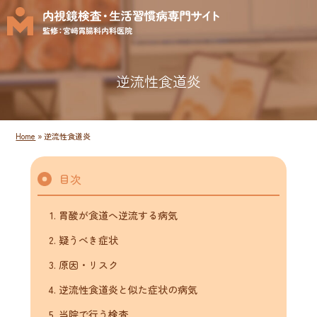
逆流性食道炎
Home
»
逆流性食道炎
目次
胃酸が食道へ逆流する病気
疑うべき症状
原因・リスク
逆流性食道炎と似た症状の病気
当院で行う検査