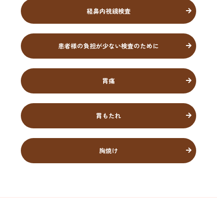
経鼻内視鏡検査
患者様の負担が少ない検査のために
胃痛
胃もたれ
胸焼け