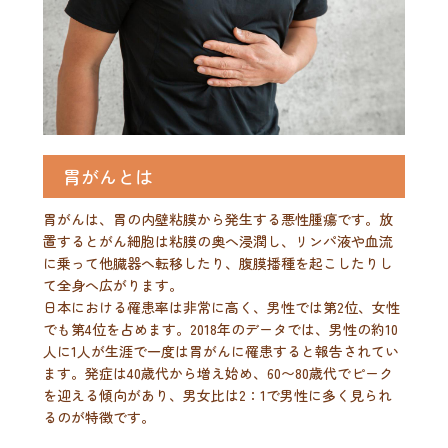
胃がんとは
胃がんは、胃の内壁粘膜から発生する悪性腫瘍です。放
置するとがん細胞は粘膜の奥へ浸潤し、リンパ液や血流
に乗って他臓器へ転移したり、腹膜播種を起こしたりし
て全身へ広がります。
日本における罹患率は非常に高く、男性では第2位、女性
でも第4位を占めます。2018年のデータでは、男性の約10
人に1人が生涯で一度は胃がんに罹患すると報告されてい
ます。発症は40歳代から増え始め、60〜80歳代でピーク
を迎える傾向があり、男女比は2：1で男性に多く見られ
るのが特徴です。