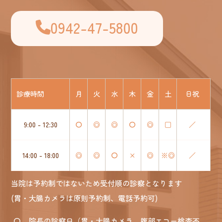
0942-47-5800
診療時間
月
火
水
木
金
土
日祝
9:00 - 12:30
〇
◎
◎
〇
◎
□
／
14:00 - 18:00
◎
◎
〇
×
◎
※◎
／
当院は予約制ではないため受付順の診察となります
(胃・大腸カメラは原則予約制、電話予約可)
〇
... 院長の診察日（胃・大腸カメラ、腹部エコー検査不