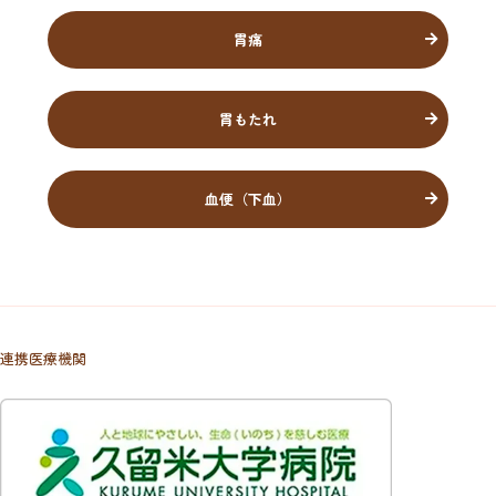
胃痛
胃もたれ
血便（下血）
連携医療機関