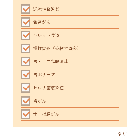
逆流性食道炎
食道がん
バレット食道
慢性胃炎（萎縮性胃炎）
胃・十二指腸潰瘍
胃ポリープ
ピロリ菌感染症
胃がん
十二指腸がん
など