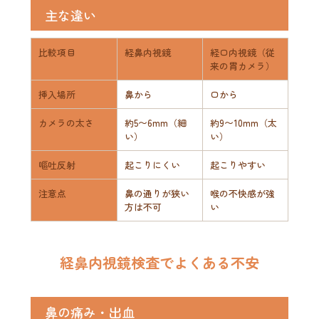
主な違い
比較項目
経鼻内視鏡
経口内視鏡（従
来の胃カメラ）
挿入場所
鼻から
口から
カメラの太さ
約5〜6mm（細
約9〜10mm（太
い）
い）
嘔吐反射
起こりにくい
起こりやすい
注意点
鼻の通りが狭い
喉の不快感が強
方は不可
い
経鼻内視鏡検査でよくある不安
鼻の痛み・出血