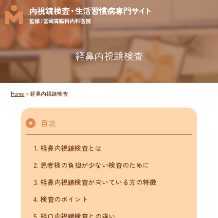
経鼻内視鏡検査
Home
»
経鼻内視鏡検査
目次
経鼻内視鏡検査とは
患者様の負担が少ない検査のために
経鼻内視鏡検査が向いている方の特徴
検査のポイント
経口内視鏡検査との違い