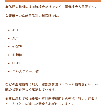
脂肪肝の診断には血液検査だけでなく、画像検査も重要です。
久留米市の宮﨑胃腸科内科医院では、
AST
ALT
γ-GTP
血糖値
HbA1c
コレステロール値
などの血液検査に加え、腹
部超音波（エコー）検査
を行い、肝
臓の状態を詳しく確認しています。
必要に応じて追加検査や専門医療機関との連携も行い、患者さ
ん一人ひとりに適した診療を心がけています。