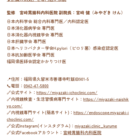
監修 宮﨑胃腸科内科医院 副院長：宮﨑 健（みやざき けん）
日本内科学会 総合内科専門医／内科認定医
日本消化器病学会 専門医
日本消化器内視鏡学会 専門医
日本肝臓学会 専門医
日本
ヘリコバクター学会
H.pylori（ピロリ菌）感染症認定医
日本抗加齢医学会 専門医
福岡県医師会認定かかりつけ医
📍住所：福岡県久留米市善導寺町飯田901-5
📞電話：
0942-47-5800
🔗公式サイト：
https://miyazaki-ichoclinic.com/
🔗内視鏡検査・生活習慣病専門サイト：
https://miyazaki-naishik
yo.com/
🔗内視鏡専門サイト(簡易サイト)：
https://endoscope.miyazaki-i
choclinic.com/
🔗公式Instagram(インスタグラム)：
miyazaki.clinic_kurume
🔗公式Facebookアカウント：
宮﨑胃腸科内科医院