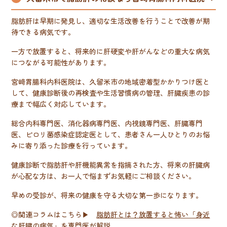
脂肪肝は早期に発見し、適切な生活改善を行うことで改善が期
待できる病気です。
一方で放置すると、将来的に肝硬変や肝がんなどの重大な病気
につながる可能性があります。
宮﨑胃腸科内科医院は、久留米市の地域密着型かかりつけ医と
して、健康診断後の再検査や生活習慣病の管理、肝臓疾患の診
療まで幅広く対応しています。
総合内科専門医、消化器病専門医、内視鏡専門医、肝臓専門
医、ピロリ菌感染症認定医として、患者さん一人ひとりのお悩
みに寄り添った診療を行っています。
健康診断で脂肪肝や肝機能異常を指摘された方、将来の肝臓病
が心配な方は、お一人で悩まずお気軽にご相談ください。
早めの受診が、将来の健康を守る大切な第一歩になります。
◎関連コラムはこちら▶
脂肪肝とは？放置すると怖い「身近
な肝臓の病気」を専門医が解説