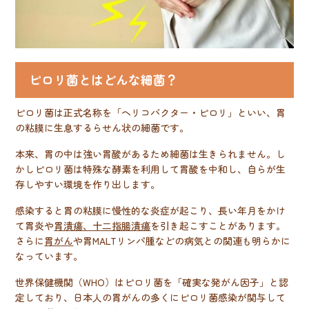
ピロリ菌とはどんな細菌？
ピロリ菌は正式名称を「ヘリコバクター・ピロリ」といい、胃
の粘膜に生息するらせん状の細菌です。
本来、胃の中は強い胃酸があるため細菌は生きられません。し
かしピロリ菌は特殊な酵素を利用して胃酸を中和し、自らが生
存しやすい環境を作り出します。
感染すると胃の粘膜に慢性的な炎症が起こり、長い年月をかけ
て胃炎や
胃潰瘍、十二指腸潰瘍
を引き起こすことがあります。
さらに
胃がん
や胃MALTリンパ腫などの病気との関連も明らかに
なっています。
世界保健機関（WHO）はピロリ菌を「確実な発がん因子」と認
定しており、日本人の胃がんの多くにピロリ菌感染が関与して