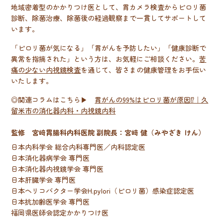
地域密着型のかかりつけ医として、胃カメラ検査からピロリ菌
診断、除菌治療、除菌後の経過観察まで一貫してサポートして
います。
「ピロリ菌が気になる」「胃がんを予防したい」「健康診断で
異常を指摘された」という方は、お気軽にご相談ください。
苦
痛の少ない内視鏡検査
を通じて、皆さまの健康管理をお手伝い
いたします。
◎関連コラムはこちら▶
胃がんの99%はピロリ菌が原因⁉️｜久
留米市の消化器内科・内視鏡内科
監修 宮﨑胃腸科内科医院 副院長：宮﨑 健（みやざき けん）
日本内科学会 総合内科専門医／内科認定医
日本消化器病学会 専門医
日本消化器内視鏡学会 専門医
日本肝臓学会 専門医
日本
ヘリコバクター学会
H.pylori（ピロリ菌）感染症認定医
日本抗加齢医学会 専門医
福岡県医師会認定かかりつけ医