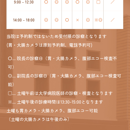
9:00 - 12:30
〇
◎
◎
〇
◎
□
／
14:00 - 18:00
◎
◎
〇
×
◎
※◎
／
当院は予約制ではないため受付順の診察となります
(胃・大腸カメラは原則予約制、電話予約可)
〇
... 院長の診察日（胃・大腸カメラ、腹部エコー検査不
可）
◎
... 副院長の診察日（胃・大腸カメラ、腹部エコー検査可
能）
□
... 土曜午前は大学病院医師の診察・検査となります
※
... 土曜午後の診療時間は13:30-15:00となります
土曜も胃カメラ・大腸カメラ、腹部エコー可能
（土曜の大腸カメラは午後のみ）