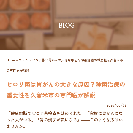
BLOG
Home
»
コラム
»
ピロリ菌は胃がんの大きな原因？除菌治療の重要性を久留米市
の専門医が解説
ピロリ菌は胃がんの大きな原因？除菌治療の
重要性を久留米市の専門医が解説
2026/06/02
「健康診断でピロリ菌検査を勧められた」「家族に胃がんにな
った人がいる」「胃の調子が気になる」――このような方はい
ませんか。