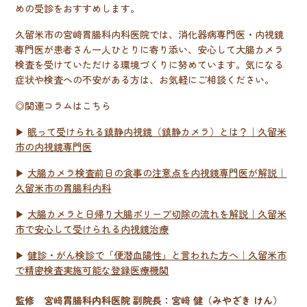
めの受診をおすすめします。
久留米市の宮﨑胃腸科内科医院では、消化器病専門医・内視鏡
専門医が患者さん一人ひとりに寄り添い、安心して大腸カメラ
検査を受けていただける環境づくりに努めています。気になる
症状や検査への不安がある方は、お気軽にご相談ください。
◎関連コラムはこちら
▶
眠って受けられる鎮静内視鏡（鎮静カメラ）とは？｜久留米
市の内視鏡専門医
▶
大腸カメラ検査前日の食事の注意点を内視鏡専門医が解説｜
久留米市の胃腸科内科
▶
大腸カメラと日帰り大腸ポリープ切除の流れを解説｜久留米
市で安心して受けられる内視鏡治療
▶
健診・がん検診で「便潜血陽性」と言われた方へ｜久留米市
で精密検査実施可能な登録医療機関
監修 宮﨑胃腸科内科医院 副院長：宮﨑 健（みやざき けん）