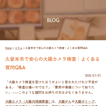
BLOG
Home
»
コラム
»
久留米市で安心の大腸カメラ検査｜よくある質問Q&A
久留米市で安心の大腸カメラ検査｜よくある
質問Q&A
2026/07/01
「大腸カメラ検査を受けたほうがよいと言われたけれど不安が
ある」「検査は痛いのでは？」「費用や準備について知りた
い」――このような疑問をお持ちの方は少なくありません。
大腸カメラ（大腸内視鏡検査）
は、
大腸がん
や
大腸ポリープ
、