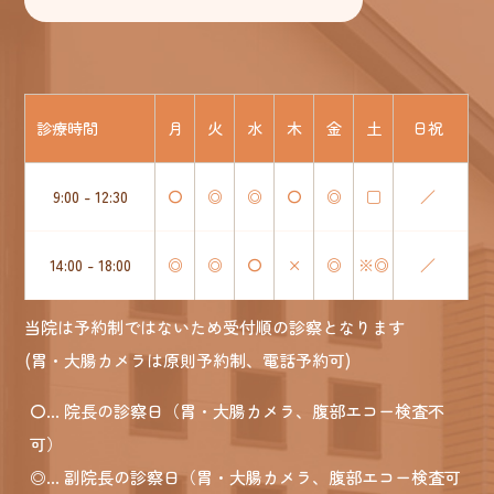
診療時間
月
火
水
木
金
土
日祝
9:00 - 12:30
〇
◎
◎
〇
◎
□
／
14:00 - 18:00
◎
◎
〇
×
◎
※◎
／
当院は予約制ではないため受付順の診察となります
(胃・大腸カメラは原則予約制、電話予約可)
〇
... 院長の診察日（胃・大腸カメラ、腹部エコー検査不
可）
◎
... 副院長の診察日（胃・大腸カメラ、腹部エコー検査可